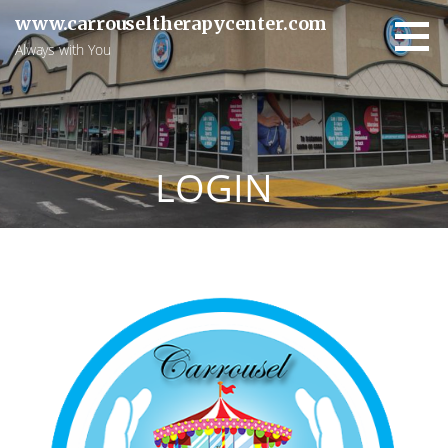
Skip
www.carrouseltherapycenter.com
to
Always with You
content
LOGIN