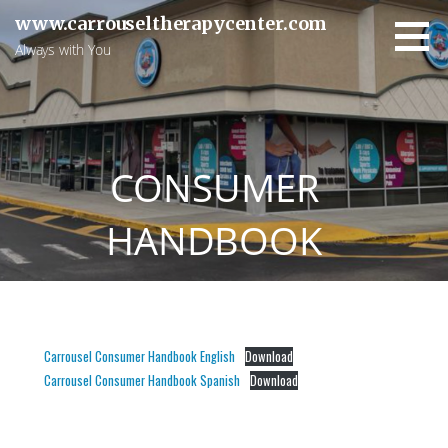
Skip
www.carrouseltherapycenter.com
to
Always with You
content
CONSUMER
HANDBOOK
Carrousel Consumer Handbook English
Download
Carrousel Consumer Handbook Spanish
Download