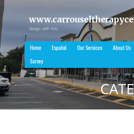
Skip
to
www.carrouseltherapyce
content
Always with You
Home
Español
Our Services
About Us
Survey
CAT